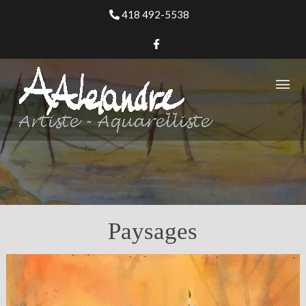
Skip
418 492-5538
to
content
Paysages